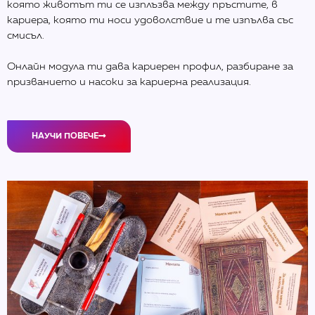
която животът ти се изплъзва между пръстите, в
кариера, която ти носи удоволствие и те изпълва със
смисъл.
Онлайн модула ти дава кариерен профил, разбиране за
призванието и насоки за кариерна реализация.
НАУЧИ ПОВЕЧЕ