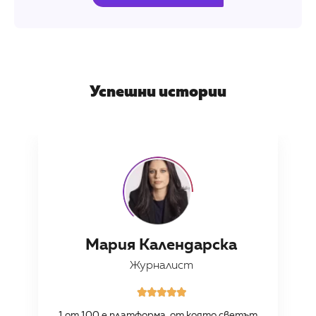
Успешни истории
Мария Календарска
Журналист





1 от 100 е платформа, от която светът