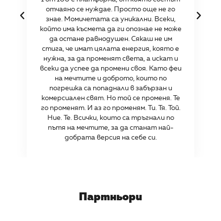
отчаяно се нуждае. Просто още не го
знае. Момичетата са уникални. Всеки,
който има късмета да ги опознае не може
да остане равнодушен. Сякаш не им
стига, че имат цялата енергия, която е
нужна, за да променят света, а искат и
всеки да успее да промени своя. Като феи
на мечтите и доброто, които по
погрешка са попаднали в забързан и
комерсиален свят. Но той се променя. Те
го променят. И аз го променям. Ти. Тя. Той.
Ние. Те. Всички, които са тръгнали по
пътя на мечтите, за да станат най-
добрата версия на себе си.
Партньори