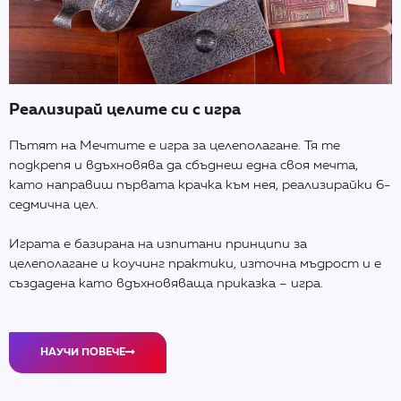
Реализирай целите си с игра
Пътят на Мечтите е игра за целеполагане. Тя те
подкрепя и вдъхновява да сбъднеш една своя мечта,
като направиш първата крачка към нея, реализирайки 6-
седмична цел.
Играта е базирана на изпитани принципи за
целеполагане и коучинг практики, източна мъдрост и е
създадена като вдъхновяваща приказка – игра.
НАУЧИ ПОВЕЧЕ