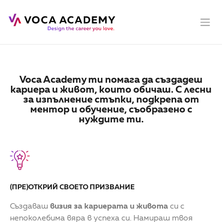
Voca Academy ти помага да създадеш
кариера и живот, които обичаш. С лесни
за изпълнение стъпки, подкрепа от
ментор и обучение, съобразено с
нуждите ти.
(ПРЕ)ОТКРИЙ СВОЕТО ПРИЗВАНИЕ
Създаваш
визия за кариерата и живота
си с
непоколебима вяра в успеха си. Намираш твоя