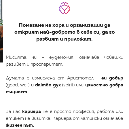
Помагаме на хора и организации да
открият най-доброто в себе си, да го
развият и приложат.
Мисията ни – еудемония, означава човешки
разцвет и просперитет.
Думата е измислена от Аристотел –
eu добър
(good, well) и
daimōn дух
(spirit) или
цялостно добра
същност.
За нас
кариера
не е просто професия, работа или
етикет на визитка. Кариера от латински означава
жизнен път.