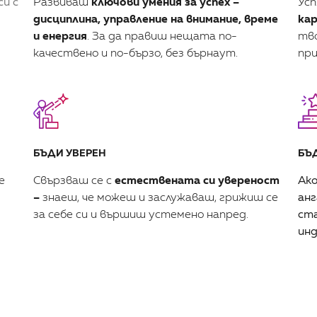
си с
Развиваш
ключови умения за успех –
Усп
дисциплина, управление на внимание, време
кар
и енергия
. За да правиш нещата по-
тво
качествено и по-бързо, без бърнаут.
пр
БЪДИ УВЕРЕН
БЪ
е
Свързваш се с
естествената си увереност
Ако
–
знаеш, че можеш и заслужаваш, грижиш се
анг
за себе си и вършиш устемено напред.
ста
инд