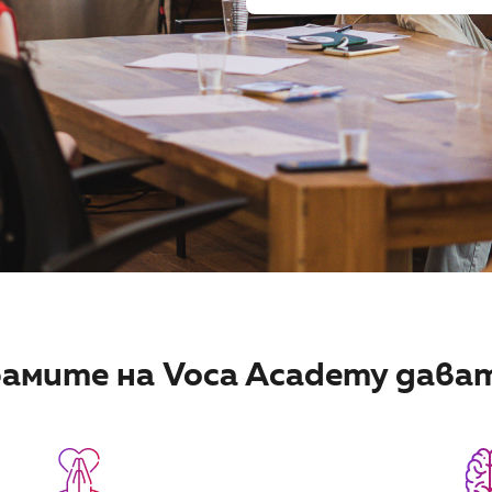
амите на Voca Academy дава