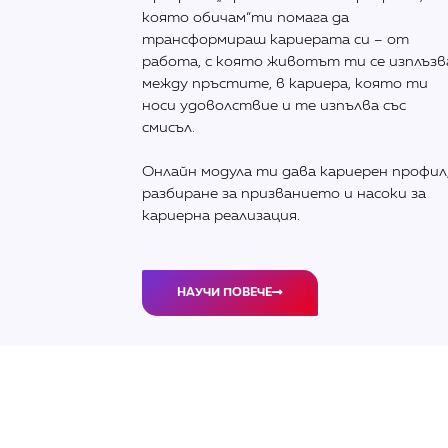
която обичам“ти помага да
трансформираш кариерата си – от
работа, с която животът ти се изплъзв
между пръстите, в кариера, която ти
носи удоволствие и те изпълва със
смисъл.
Онлайн модула ти дава кариерен профил
разбиране за призванието и насоки за
кариерна реализация.
НАУЧИ ПОВЕЧЕ