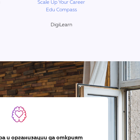
и
Scale Up Your Career
Edu Compass
DigiLearn
ра и организации да открият