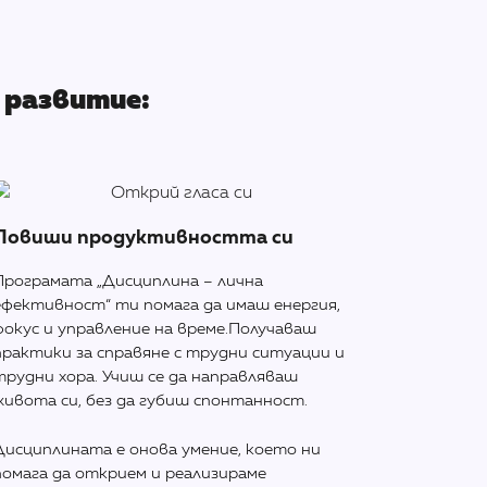
 развитие:
Повиши продуктивността си
Програмата „Дисциплина – лична
ефективност“ ти помага да имаш енергия,
фокус и управление на време.Получаваш
практики за справяне с трудни ситуации и
трудни хора. Учиш се да направляваш
живота си, без да губиш спонтанност.
Дисциплината е онова умение, което ни
помага да открием и реализираме