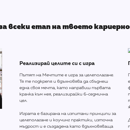
за всеки етап на твоето кариерно
Реализирай целите си с игра
Пътят на Мечтите е игра за целеполагане.
Тя те подкрепя и вдъхновява да сбъднеш
една своя мечта, като направиш първата
крачка към нея, реализирайки 6-седмична
цел.
Играта е базирана на изпитани принципи за
целеполагане и коучинг практики, източна
мъдрост и е създадена като вдъхновяваща