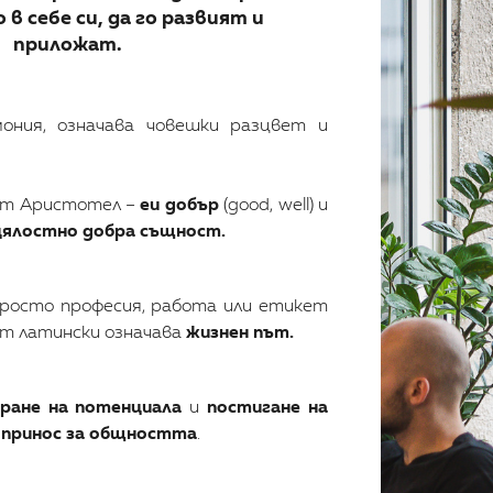
в себе си, да го развият и
приложат.
ония, означава човешки разцвет и
от Аристотел –
eu добър
(good, well) и
цялостно добра същност.
росто професия, работа или етикет
от латински означава
жизнен път.
иране на потенциала
и
постигане на
и
принос за общността
.