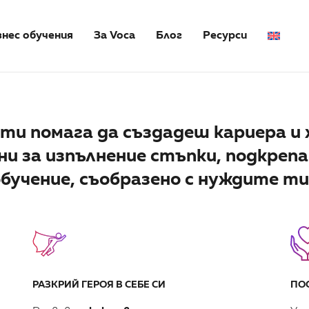
знес обучения
За Voca
Блог
Ресурси
 ти помага да създадеш кариера и
сни за изпълнение стъпки, подкреп
бучение, съобразено с нуждите ти
РАЗКРИЙ ГЕРОЯ В СЕБЕ СИ
ПО