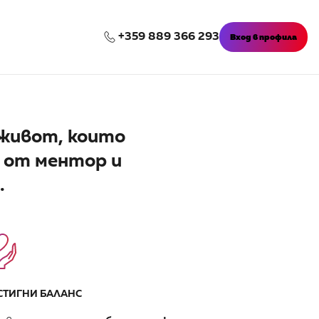
+359 889 366 293
Вход в профила
 живот, които
а от ментор и
.
СТИГНИ БАЛАНС