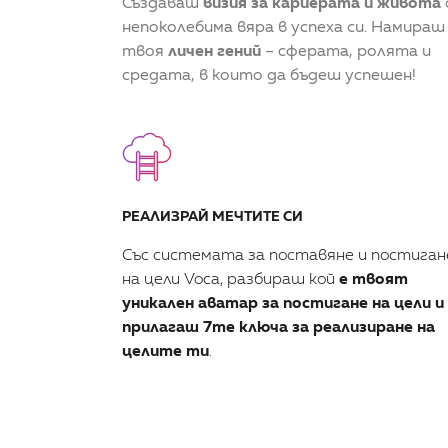
Създаваш
визия за кариерата и живота
непоколебима вяра в успеха си. Намираш
твоя
личен гений
– сферата, ролята и
средата, в които да бъдеш успешен!
РЕАЛИЗРАЙ МЕЧТИТЕ СИ
Със системата за поставяне и постиган
на цели Voca, разбираш кой
е твоят
уникален аватар за постигане на цели и
прилагаш 7те ключа за реализиране на
целите ти
.