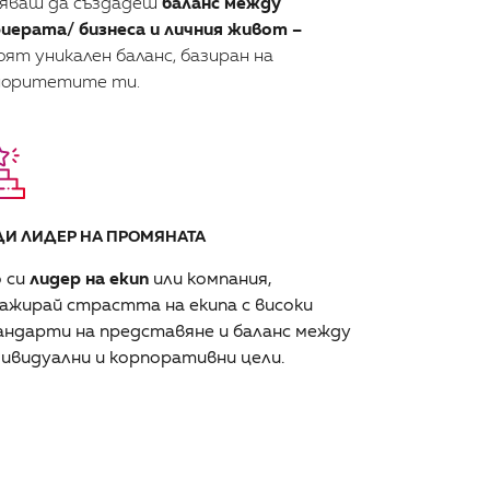
яваш да създадеш
баланс между
иерата/ бизнеса и личния живот –
ят уникален баланс, базиран на
иоритетите ти.
ДИ ЛИДЕР НА ПРОМЯНАТА
 си
лидер на екип
или компания,
ажирай страстта на екипа с високи
ндарти на представяне и баланс между
ивидуални и корпоративни цели.