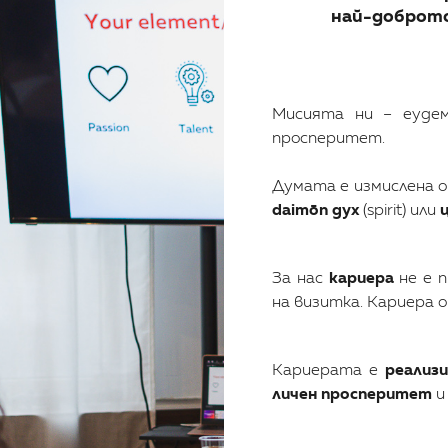
най-доброто 
Мисията ни – еудем
просперитет.
Думата е измислена 
daimōn дух
(spirit) или
За нас
кариера
не е п
на визитка. Кариера 
Кариерата е
реализ
личен просперитет