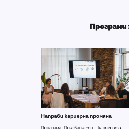
Програми 
Направи кариерна промяна
Програма „Призванието – кариерата,