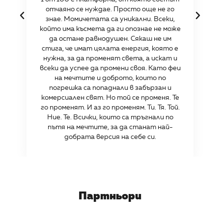
отчаяно се нуждае. Просто още не го
знае. Момичетата са уникални. Всеки,
който има късмета да ги опознае не може
да остане равнодушен. Сякаш не им
стига, че имат цялата енергия, която е
нужна, за да променят света, а искат и
всеки да успее да промени своя. Като феи
на мечтите и доброто, които по
погрешка са попаднали в забързан и
комерсиален свят. Но той се променя. Те
го променят. И аз го променям. Ти. Тя. Той.
Ние. Те. Всички, които са тръгнали по
пътя на мечтите, за да станат най-
добрата версия на себе си.
Партньори