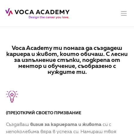
Voca Academy ти помага да създадеш
кариера и живот, които обичаш. С лесни
за изпълнение стъпки, подкрепа от
ментор и обучение, съобразено с
нуждите ти.
(ПРЕ)ОТКРИЙ СВОЕТО ПРИЗВАНИЕ
Създаваш
визия за кариерата и живота
си с
непоколебима вяра в успеха си. Намираш твоя