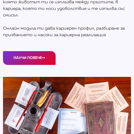
която животът ти се изплъзва между пръстите, в
кариера, която ти носи удоволствие и те изпълва със
смисъл.
Онлайн модула ти дава кариерен профил, разбиране за
призванието и насоки за кариерна реализация.
НАУЧИ ПОВЕЧЕ