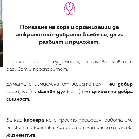
Помагаме на хора и организации да
открият най-доброто в себе си, да го
развият и приложат.
Мисията ни – еудемония, означава човешки
разцвет и просперитет.
Думата е измислена от Аристотел –
eu добър
(good, well) и
daimōn дух
(spirit) или
цялостно добра
същност.
За нас
кариера
не е просто професия, работа или
етикет на визитка. Кариера от латински означава
жизнен път.