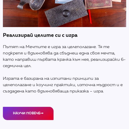
Реализирай целите си с игра
Пътят на Мечтите е игра за целеполагане. Тя те
подкрепя и вдъхновява да сбъднеш една своя мечта,
като направиш първата крачка към нея, реализирайки 6-
седмична цел.
Играта е базирана на изпитани принципи за
целеполагане и коучинг практики, източна мъдрост и е
създадена като вдъхновяваща приказка – игра.
НАУЧИ ПОВЕЧЕ