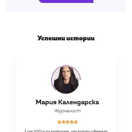
Успешни истории
Мария Календарска
Журналист





1 от 100 е платформа, от която светът