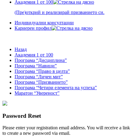
Академия 1 от 100
(Пре)открий и реализирай призванието си.
Индивидуални консултации
Кариерен профил
Назад
Академия 1 от 100
Програма “Дисциплина”
Програма “Навици”
Програма “Право в целта”
Програма “Личен мит”
Програма “Призванието”
Програма “Четири елемента на успеха”
Маратон “Увереност”
Password Reset
Please enter your registration email address. You will receive a link
to create a new password via email.