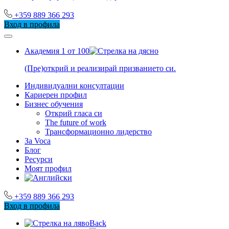
+359 889 366 293
Вход в профила
Академия 1 от 100
(Пре)открий и реализирай призванието си.
Индивидуални консултации
Кариерен профил
Бизнес обучения
Открий гласа си
The future of work
Трансформационно лидерство
За Voca
Блог
Ресурси
Моят профил
+359 889 366 293
Вход в профила
Back