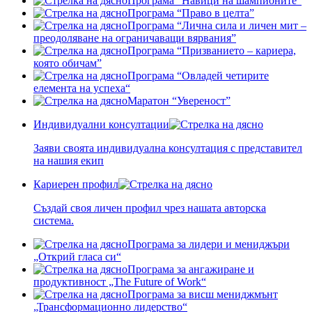
Програма “Навици на шампионите”
Програма “Право в целта”
Програма “Лична сила и личен мит –
преодоляване на ограничаващи вярвания”
Програма “Призванието – кариера,
която обичам”
Програма “Овладей четирите
елемента на успеха“
Маратон “Увереност”
Индивидуални консултации
Заяви своята индивидуална консултация с представител
на нашия екип
Кариерен профил
Създай своя личен профил чрез нашата авторска
система.
Програма за лидери и мениджъри
„Открий гласа си“
Програма за ангажиране и
продуктивност „The Future of Work“
Програма за висш мениджмънт
„Трансформационно лидерство“