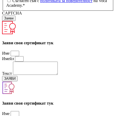
Съгласен съм с
политиката за поверителност
на Voca
Academy.
*
CAPTCHA
Заяви своя сертификат тук​
Име
Имейл
Текст
ЗАЯВИ
Заяви своя сертификат тук​
Име