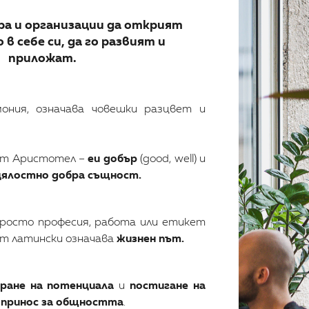
ра и организации да открият
в себе си, да го развият и
приложат.
ония, означава човешки разцвет и
от Аристотел –
eu добър
(good, well) и
цялостно добра същност.
росто професия, работа или етикет
от латински означава
жизнен път.
иране на потенциала
и
постигане на
и
принос за общността
.