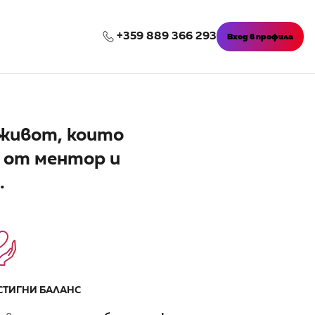
+359 889 366 293
Вход в профила
 живот, които
а от ментор и
.
СТИГНИ БАЛАНС