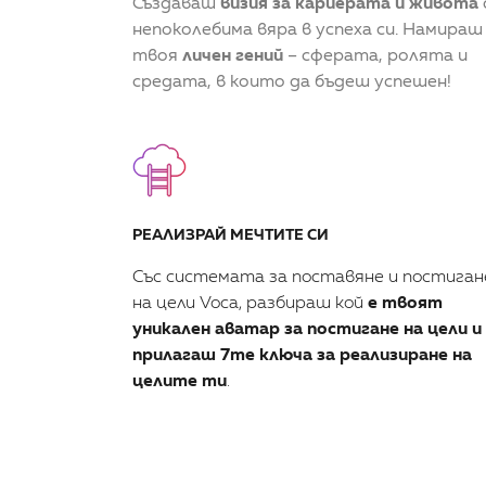
Създаваш
визия за кариерата и живота
непоколебима вяра в успеха си. Намираш
твоя
личен гений
– сферата, ролята и
средата, в които да бъдеш успешен!
РЕАЛИЗРАЙ МЕЧТИТЕ СИ
Със системата за поставяне и постиган
на цели Voca, разбираш кой
е твоят
уникален аватар за постигане на цели и
прилагаш 7те ключа за реализиране на
целите ти
.