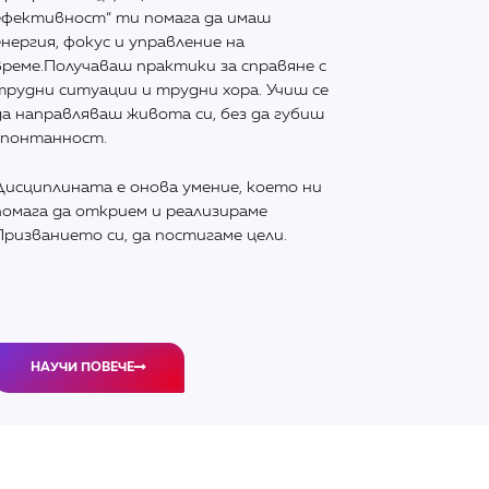
ефективност“ ти помага да имаш
енергия, фокус и управление на
време.Получаваш практики за справяне с
трудни ситуации и трудни хора. Учиш се
да направляваш живота си, без да губиш
спонтанност.
Дисциплината е онова умение, което ни
помага да открием и реализираме
Призванието си, да постигаме цели.
НАУЧИ ПОВЕЧЕ