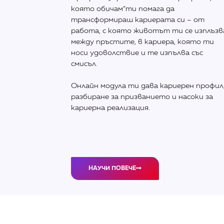
която обичам“ти помага да
трансформираш кариерата си – от
работа, с която животът ти се изплъзв
между пръстите, в кариера, която ти
носи удоволствие и те изпълва със
смисъл.
Онлайн модула ти дава кариерен профил
разбиране за призванието и насоки за
кариерна реализация.
НАУЧИ ПОВЕЧЕ