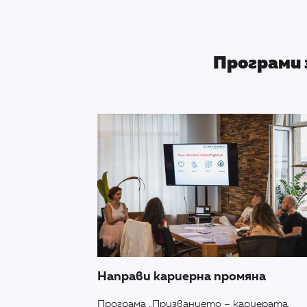
Програми 
Направи кариерна промяна
Програма „Призванието – кариерата,