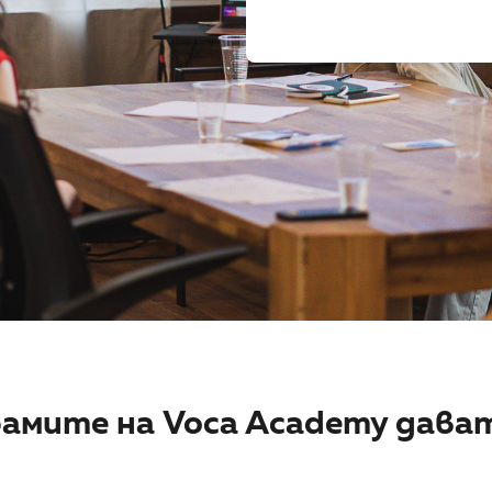
амите на Voca Academy дава