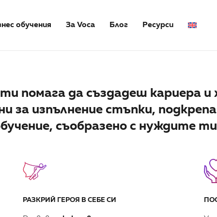
знес обучения
За Voca
Блог
Ресурси
 ти помага да създадеш кариера и
сни за изпълнение стъпки, подкреп
бучение, съобразено с нуждите ти
РАЗКРИЙ ГЕРОЯ В СЕБЕ СИ
ПО