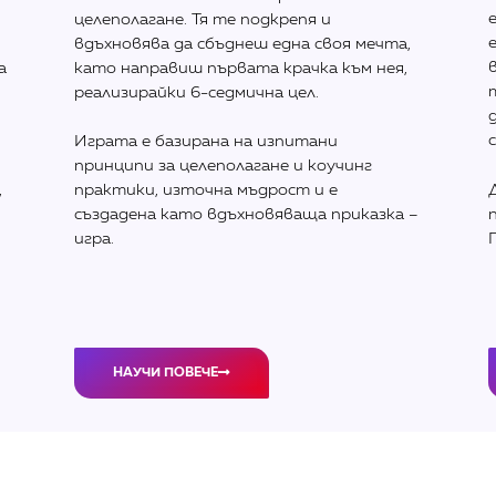
целеполагане. Тя те подкрепя и
вдъхновява да сбъднеш една своя мечта,
а
като направиш първата крачка към нея,
реализирайки 6-седмична цел.
Играта е базирана на изпитани
принципи за целеполагане и коучинг
,
практики, източна мъдрост и е
създадена като вдъхновяваща приказка –
игра.
НАУЧИ ПОВЕЧЕ