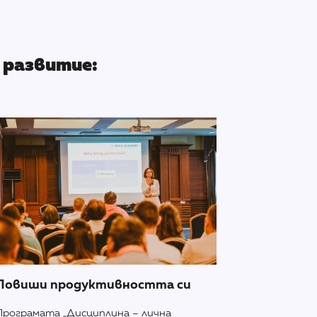
 развитие:
Повиши продуктивността си
Програмата „Дисциплина – лична