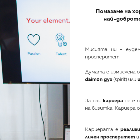
Помагаме на хо
най-доброто 
Мисията ни – еудем
просперитет.
Думата е измислена 
daimōn дух
(spirit) или
За нас
кариера
не е п
на визитка. Кариера 
Кариерата е
реализ
личен просперитет