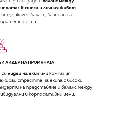
яваш да създадеш
баланс между
иерата/ бизнеса и личния живот –
ят уникален баланс, базиран на
иоритетите ти.
ДИ ЛИДЕР НА ПРОМЯНАТА
 си
лидер на екип
или компания,
ажирай страстта на екипа с високи
ндарти на представяне и баланс между
ивидуални и корпоративни цели.