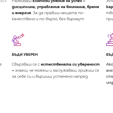
си с
Развиваш
ключови умения за успех –
Усп
дисциплина, управление на внимание, време
кар
и енергия
. За да правиш нещата по-
тво
качествено и по-бързо, без бърнаут.
пр
БЪДИ УВЕРЕН
БЪ
е
Свързваш се с
естествената си увереност
Ако
–
знаеш, че можеш и заслужаваш, грижиш се
анг
за себе си и вършиш устемено напред.
ста
инд