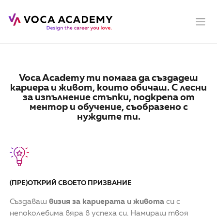
Voca Academy ти помага да създадеш
кариера и живот, които обичаш. С лесни
за изпълнение стъпки, подкрепа от
ментор и обучение, съобразено с
нуждите ти.
(ПРЕ)ОТКРИЙ СВОЕТО ПРИЗВАНИЕ
Създаваш
визия за кариерата и живота
си с
непоколебима вяра в успеха си. Намираш твоя