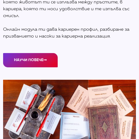
която животът ти се изплъзва между пръстите, в
кариера, която ти носи удоволствие и те изпълва със
смисъл.
Онлайн модула ти дава кариерен профил, разбиране за
призванието и насоки за кариерна реализация.
НАУЧИ ПОВЕЧЕ