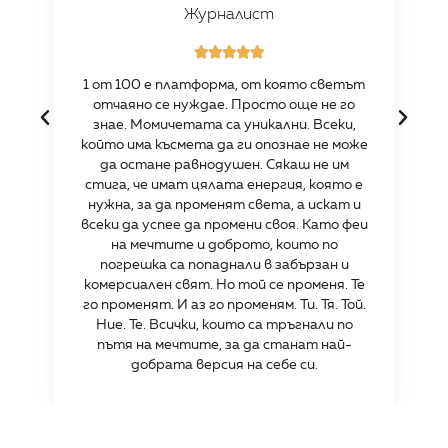
Журналист





1 от 100 е платформа, от която светът
отчаяно се нуждае. Просто още не го
знае. Момичетата са уникални. Всеки,
който има късмета да ги опознае не може
да остане равнодушен. Сякаш не им
стига, че имат цялата енергия, която е
нужна, за да променят света, а искат и
всеки да успее да промени своя. Като феи
на мечтите и доброто, които по
погрешка са попаднали в забързан и
комерсиален свят. Но той се променя. Те
го променят. И аз го променям. Ти. Тя. Той.
Ние. Те. Всички, които са тръгнали по
пътя на мечтите, за да станат най-
добрата версия на себе си.