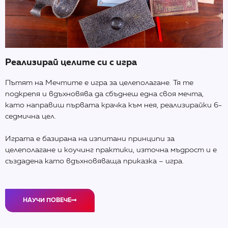
Реализирай целите си с игра
Пътят на Мечтите е игра за целеполагане. Тя те
подкрепя и вдъхновява да сбъднеш една своя мечта,
като направиш първата крачка към нея, реализирайки 6-
седмична цел.
Играта е базирана на изпитани принципи за
целеполагане и коучинг практики, източна мъдрост и е
създадена като вдъхновяваща приказка – игра.
НАУЧИ ПОВЕЧЕ