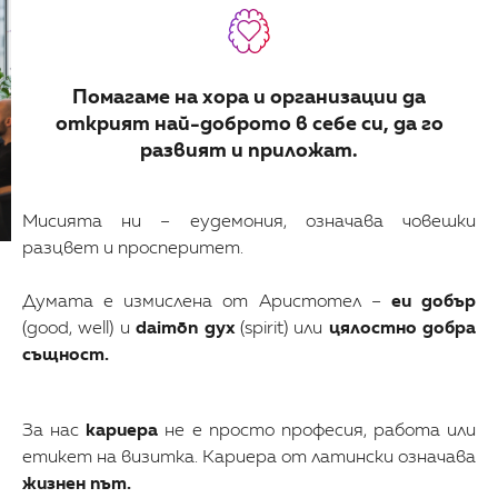
Помагаме на хора и организации да
открият най-доброто в себе си, да го
развият и приложат.
Мисията ни – еудемония, означава човешки
разцвет и просперитет.
Думата е измислена от Аристотел –
eu добър
(good, well) и
daimōn дух
(spirit) или
цялостно добра
същност.
За нас
кариера
не е просто професия, работа или
етикет на визитка. Кариера от латински означава
жизнен път.