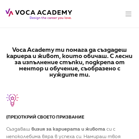
Voca Academy ти помага да създадеш
кариера и живот, които обичаш. С лесни
за изпълнение стъпки, подкрепа от
ментор и обучение, съобразено с
нуждите ти.
(ПРЕ)ОТКРИЙ СВОЕТО ПРИЗВАНИЕ
Създаваш
визия за кариерата и живота
си с
непоколебима вяра в успеха си. Намираш твоя