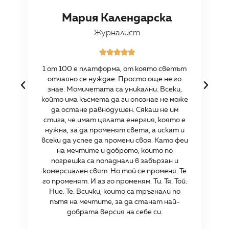
Мария Календарска
Журналист





1 от 100 е платформа, от която светът
отчаяно се нуждае. Просто още не го
знае. Момичетата са уникални. Всеки,
който има късмета да ги опознае не може
да остане равнодушен. Сякаш не им
стига, че имат цялата енергия, която е
нужна, за да променят света, а искат и
всеки да успее да промени своя. Като феи
на мечтите и доброто, които по
погрешка са попаднали в забързан и
комерсиален свят. Но той се променя. Те
го променят. И аз го променям. Ти. Тя. Той.
Ние. Те. Всички, които са тръгнали по
пътя на мечтите, за да станат най-
добрата версия на себе си.