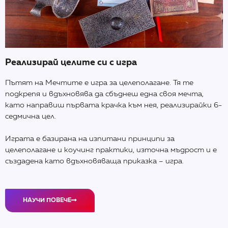
Реализирай целите си с игра
Пътят на Мечтите е игра за целеполагане. Тя те
подкрепя и вдъхновява да сбъднеш една своя мечта,
като направиш първата крачка към нея, реализирайки 6-
седмична цел.
Играта е базирана на изпитани принципи за
целеполагане и коучинг практики, източна мъдрост и е
създадена като вдъхновяваща приказка – игра.
НАУЧИ ПОВЕЧЕ