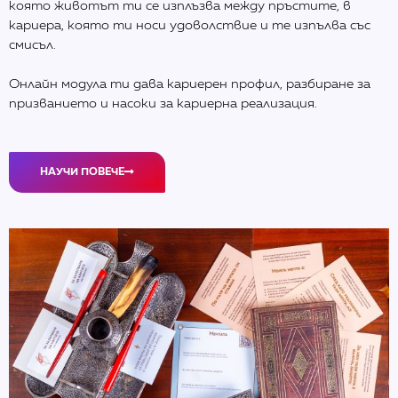
която животът ти се изплъзва между пръстите, в
кариера, която ти носи удоволствие и те изпълва със
смисъл.
Онлайн модула ти дава кариерен профил, разбиране за
призванието и насоки за кариерна реализация.
НАУЧИ ПОВЕЧЕ