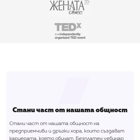
Стани част от нашата общност
Стани част от нашата общност на
предприемчиви и дръзки хора, които създават
кариерата, която обичат. Безплатен уебинар