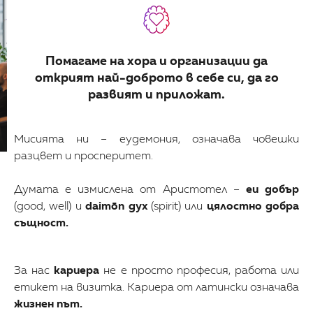
Помагаме на хора и организации да
открият най-доброто в себе си, да го
развият и приложат.
Мисията ни – еудемония, означава човешки
разцвет и просперитет.
Думата е измислена от Аристотел –
eu добър
(good, well) и
daimōn дух
(spirit) или
цялостно добра
същност.
За нас
кариера
не е просто професия, работа или
етикет на визитка. Кариера от латински означава
жизнен път.