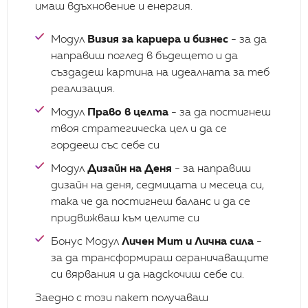
имаш вдъхновение и енергия.
Модул
Визия за кариера и бизнес
- за да
Свързах се с Елица в момент, в който кариерата ми
не се развиваше в желаната от мен посока. Елица
направиш поглед в бъдещето и да
подходи с много интересна методика и механика по
създадеш картина на идеалната за теб
време на срещите ни, която даде своите плодове
реализация.
още след първата ни среща. С изключителен
професионализъм и безкрайна лъчезарност и
Модул
Право в целта
- за да постигнеш
топлота Ели ми помогна заедно да изградим
твоя стратегическа цел и да се
кариерен план за развитие и резултатът е налице
- вече се занимавам с професия, която наистина ме
гордееш със себе си
прави щастлива и доволна от работата си всеки
Модул
Дизайн на Деня
- за направиш
ден!
дизайн на деня, седмицата и месеца си,
така че да постигнеш баланс и да се
придвижваш към целите си
Бонус Модул
Личен Мит и Лична сила
-
за да трансформираш ограничаващите
си вярвания и да надскочиш себе си.
Заедно с този пакет получаваш