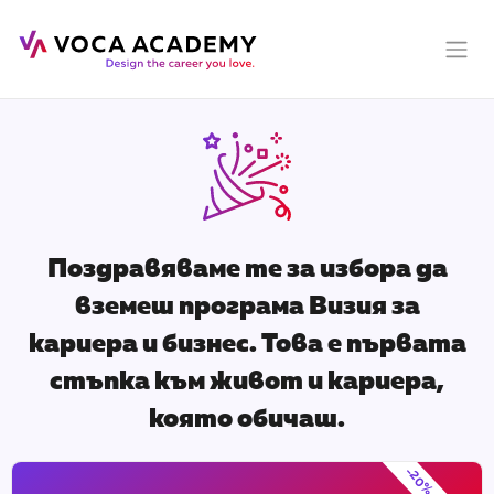
Поздравяваме те за избора да
вземеш програма Визия за
кариера и бизнес. Това е първата
стъпка към живот и кариера,
която обичаш.