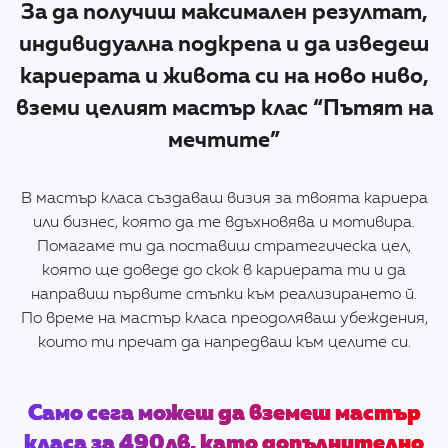
За да получиш максимален резултат,
индивидуална подкрепа и да изведеш
кариерата и живота си на ново ниво,
вземи целият мастър клас “Пътят на
мечтите”
В мастър класа създаваш визия за твоята кариера
или бизнес, която да те вдъхновява и мотивира.
Помагаме ти да поставиш стратегическа цел,
която ще доведе до скок в кариерата ти и да
направиш първите стъпки към реализирането й.
По време на мастър класа преодоляваш убеждения,
които ти пречат да напредваш към целите си.
Само сега можеш да вземеш мастър
класа за 490лв, като допълнително