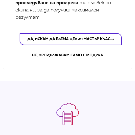
Атанас Михнев
проследяване на прогреса
ти с човек от
екипа ни, за да получиш максимален
Проджект мениджър,София
резултат.
Елица е истински ментор и коуч, който носи в
сърцето си успеха на своите клиенти. Тя ми помогна
ДА, ИСКАМ ДА ВЗЕМА ЦЕЛИЯ МАСТЪР КЛАС
да структурирам мислите си и да създам силни
послания, синхронични с ценностите ми, както в
устна така и в писмена форма.
НЕ, ПРОДЪЛЖАВАМ САМО С МОДУЛА