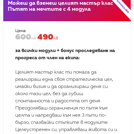
-20% отстъпка
Можеш да вземеш целият мастър клас
Пътят на мечтите с 4 модула
Цена
600
490
лв
лв
за всички модули + бонус проследяване на
Успешни истории
прогреса от член на екипа:
Целият мастър клас ти помага да
реализраш една своя стратегическа цел,
имайки визия и да организираш деня си
около тази цел, без да губиш
спонтанноста и радостта от деня.
Преодоляваш ограничения по пътя към
целта и напредваш към нея 3 пъти по-
бързо, спазвайки стъпките в модулите.
Iveta Ivanovа
Целеустремен си, управляваш живота си и
Gaming expert, Белград