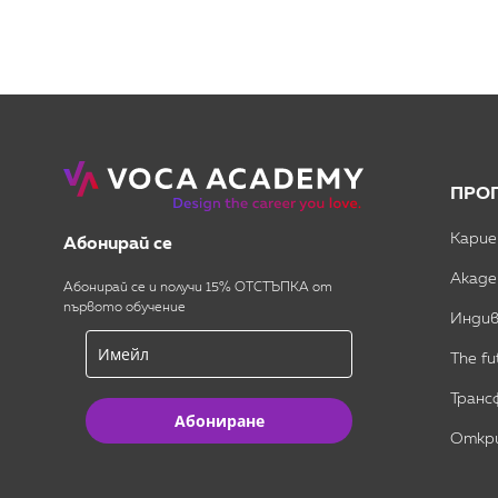
ПРО
Карие
Абонирай се
Акаде
Абонирай се и получи 15% ОТСТЪПКА от
първото обучение
Индив
The fu
Транс
Абониране
Откри