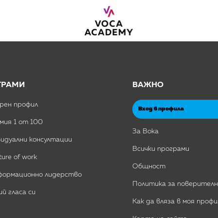
ГРАМИ
ВАЖНО
рен профил
Вход в профила
мия 1 от 100
За Вока
идуални консултации
Всички програми
ture of work
Общност
формационно лидерство
Политика за поверител
й гласа си
Как да вляза в моя профи