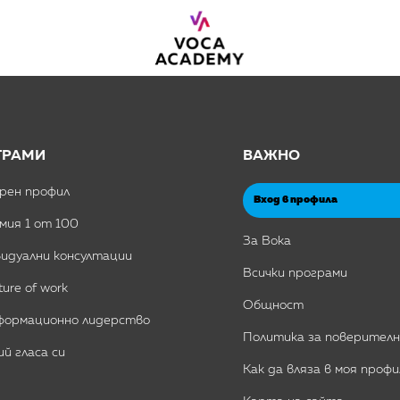
ГРАМИ
ВАЖНО
рен профил
Вход в профила
мия 1 от 100
За Вока
идуални консултации
Всички програми
ture of work
Общност
формационно лидерство
Политика за поверител
й гласа си
Как да вляза в моя профи