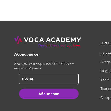
ПРО
Карие
Абонирай се
Акаде
Абонирай се и получи 15% ОТСТЪПКА от
първото обучение
Индив
The fu
Транс
Абониране
Откри