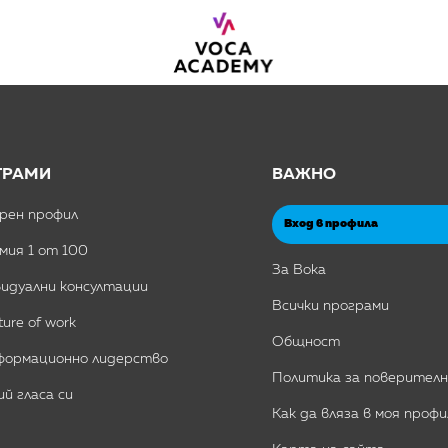
ГРАМИ
ВАЖНО
рен профил
Вход в профила
мия 1 от 100
За Вока
идуални консултации
Всички програми
ture of work
Общност
формационно лидерство
Политика за поверител
й гласа си
Как да вляза в моя профи