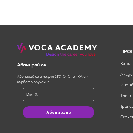
ПРО
Карие
Абонирай се
Акаде
Абонирай се и получи 15% ОТСТЪПКА от
първото обучение
Индив
The fu
Транс
Абониране
Откри