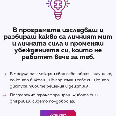
В програмата изследваш и
разбираш какво са личният мит
и личната сила и променяш
убежденията си, които не
работят вече за теб.
В модула разглеждаш своя себе-образ – начинът,
по който виждаш и възприемаш себе си и който
диктува твоите решения и действия.
Постепенно трансформираш живота си и
откриваш своето по-добро аз.
КУПИ СЕГА