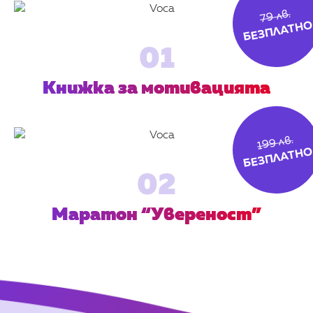
79 лв.
БЕЗПЛАТН
01
Книжка за мотивацията
199 лв.
БЕЗПЛАТН
02
Маратон “Увереност”