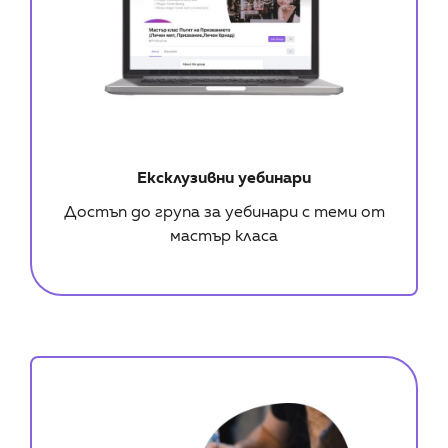
Ексклузивни уебинари
Достъп до група за уебинари с теми от
мастър класа