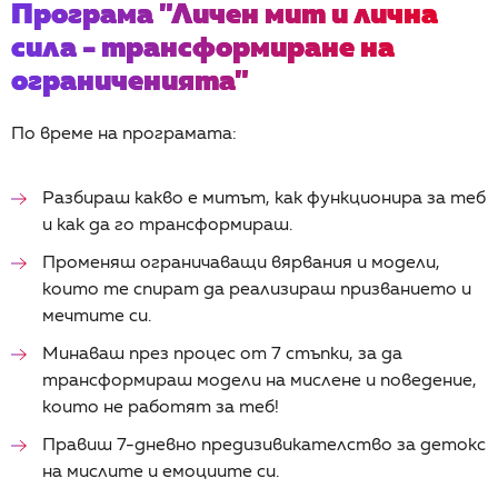
Програма "Личен мит и лична
сила - трансформиране на
ограниченията"
По време на програмата:
Разбираш какво е митът, как функционира за теб
и как да го трансформираш.
Променяш ограничаващи вярвания и модели,
които те спират да реализираш призванието и
мечтите си.
Минаваш през процес от 7 стъпки, за да
трансформираш модели на мислене и поведение,
които не работят за теб!
Правиш 7-дневно предизивикателство за детокс
на мислите и емоциите си.