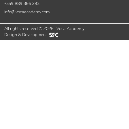
+359 889 366 293
info@vocaacademy.com
All rights reserved ©
2026
|
Voca Academy
Design & Development