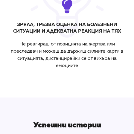
ЗРЯЛА, ТРЕЗВА ОЦЕНКА НА БОЛЕЗНЕНИ
СИТУАЦИИ И АДЕКВАТНА РЕАКЦИЯ НА ТЯХ
Не
реагираш
от
позицията
на
жертва
или
преследвач
и
можеш
да
държиш
силните
карти
в
ситуацията
,
дистанцирайки
се
от
вихъра
на
емоциите
Успешни истории