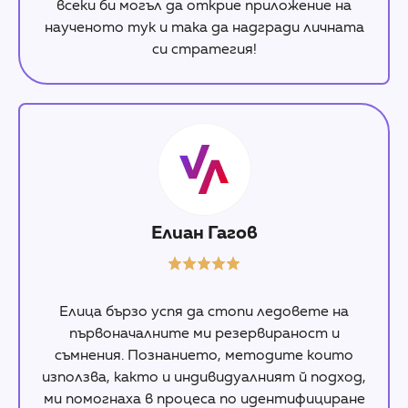
всеки би могъл да открие приложение на
наученото тук и така да надгради личната
си стратегия!
Елиан Гагов
Елица бързо успя да стопи ледовете на
първоначалните ми резервираност и
съмнения. Познанието, методите които
използва, както и индивидуалният й подход,
ми помогнаха в процеса по идентифициране