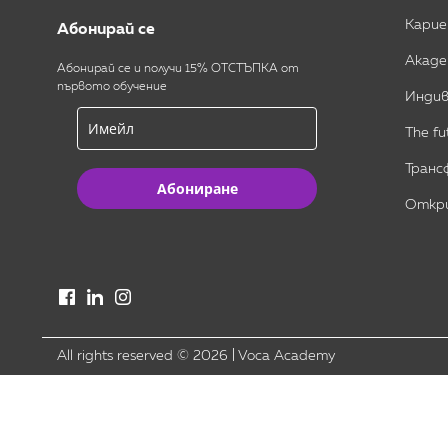
Карие
Абонирай се
Акаде
Абонирай се и получи 15% ОТСТЪПКА от
първото обучение
Индив
The fu
Транс
Абониране
Откри
All rights reserved ©
2026
|
Voca Academy