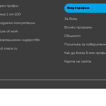
рен профил
Вход в профила
мия 1 от 100
За Вока
идуални консултации
Всички програми
ture of work
Общност
формационно лидерство
Политика за поверител
й гласа си
Как да вляза в моя профи
Карта на сайта