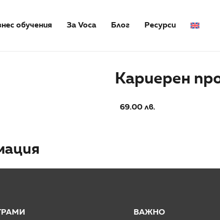
знес обучения
За Voca
Блог
Ресурси
Кариерен пр
69.00
лв.
мация
ГРАМИ
ВАЖНО