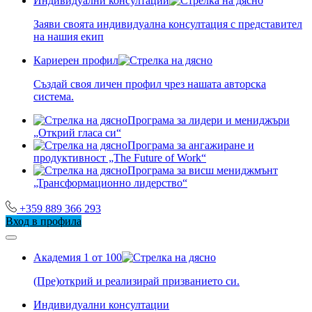
Индивидуални консултации
Заяви своята индивидуална консултация с представител
на нашия екип
Кариерен профил
Създай своя личен профил чрез нашата авторска
система.
Програма за лидери и мениджъри
„Открий гласа си“
Програма за ангажиране и
продуктивност „The Future of Work“
Програма за висш мениджмънт
„Трансформационно лидерство“
+359 889 366 293
Вход в профила
Академия 1 от 100
(Пре)открий и реализирай призванието си.
Индивидуални консултации