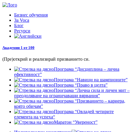
Продължи
към
Бизнес обучения
съдържанието
За Voca
Блог
Ресурси
Академия 1 от 100
(Пре)открий и реализирай призванието си.
Програма “Дисциплина – лична
ефективност”
Програма “Навици на шампионите”
Програма “Право в целта”
Програма “Лична сила и личен мит –
преодоляване на ограничаващи вярвания”
Програма “Призванието – кариера,
която обичам”
Програма “Овладей четирите
елемента на успеха“
Маратон “Увереност”