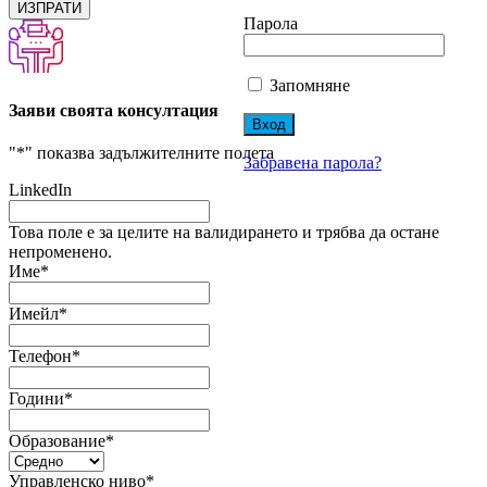
ИЗПРАТИ
Парола
Запомняне
Заяви своята консултация
"
*
" показва задължителните полета
Забравена парола?
LinkedIn
Това поле е за целите на валидирането и трябва да остане
непроменено.
Име
*
Имейл
*
Телефон
*
Години
*
Образование
*
Управленско ниво
*