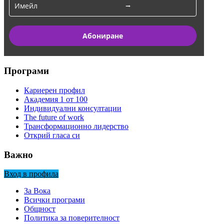
Абониране
Програми
Кариерен профил
Академия 1 от 100
Индивидуални консултации
The future of work
Трансформационно лидерство
Открий гласа си
Важно
Вход в профила
За Вока
Всички програми
Общност
Политика за поверителност