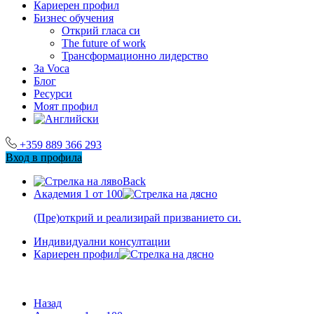
Кариерен профил
Бизнес обучения
Открий гласа си
The future of work
Трансформационно лидерство
За Voca
Блог
Ресурси
Моят профил
+359 889 366 293
Вход в профила
Back
Академия 1 от 100
(Пре)открий и реализирай призванието си.
Индивидуални консултации
Кариерен профил
Назад