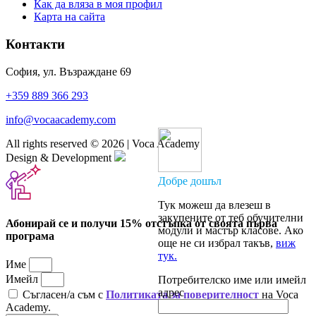
Как да вляза в моя профил
Карта на сайта
Контакти
София, ул. Възраждане 69
+359 889 366 293
info@vocaacademy.com
All rights reserved ©
2026
|
Voca Academy
Design & Development
Добре дошъл
Тук можеш да влезеш в
закупените от теб обучителни
Абонирай се и получи 15% отстъпка от своята първа
модули и мастър класове. Ако
програма
още не си избрал такъв,
виж
тук.
Име
Имейл
Потребителско име или имейл
адрес
Съгласен/а съм с
Политиката за поверителност
на Voca
Academy.