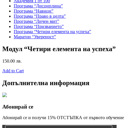
Академия 1 от 100
Програма “Дисциплина”
Програма “Навици”
Програма “Право в целта”
Програма “Личен мит”
Програма “Призванието”
Програма “Четири елемента на успеха”
Маратон “Увереност”
Модул “Четири елемента на успеха”
150.00
лв.
Add to Cart
Допълнителна информация
Абонирай се
Абонирай се и получи 15% ОТСТЪПКА от първото обучение