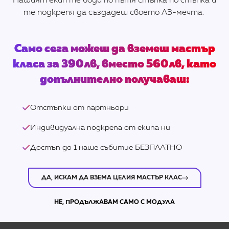
Нашият екип те води по пътя стъпка по стъпка и
те подкрепя да създадеш своето АЗ-мечта.
Само сега можеш да вземеш мастър
класа за 390лв, вместо 560лв, като
допълнително получаваш:
Отстъпки от партньори
Индивидуална подкрепа от екипа ни
Достъп до 1 наше събитие БЕЗПЛАТНО
ДА, ИСКАМ ДА ВЗЕМА ЦЕЛИЯ МАСТЪР КЛАС
НЕ, ПРОДЪЛЖАВАМ САМО С МОДУЛА