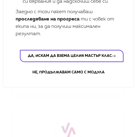
си вярвания и да надскочиш себе си.
Заедно с този пакет получаваш
проследяване на прогреса
ти с човек от
екипа ни, за да получиш максимален
резултат.
Anastasiya Veleva
PR expert European Commission
ДА, ИСКАМ ДА ВЗЕМА ЦЕЛИЯ МАСТЪР КЛАС
НЕ, ПРОДЪЛЖАВАМ САМО С МОДУЛА
Елица работи изклюително фокусирано и
структурирано, с което много бързо успява да
помогне в очертаването на план за действие.