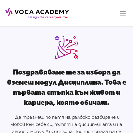
Поздравяваме те за избора да
вземеш модул Дисциплина. Това е
първата стъпка към живот и
кариера, която обичаш.
Да тръгнеш по пътя на дълбоко разбиране и
любов към себе си, пътят на дисциплината и на
героя с модул Дисциплина. Той ти помага да се