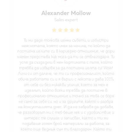
Alexander Mollow
Sales expert
Ти ми даде толкова ценни съвети, и избистри
неяснотата, която имах за начина, по който да
постигна целите си в кариерно отношение, че дори
нямам представа как мога да ти се отблагодаря. Ти
успя да създадеш в мен картината с пътя, който
трябва да извървя за да постигна целта си! Wow!
Личи си от далече, че ти си професионалист, който
обича работата си и я върши с лекота и дава 101%
от себе си без никакви усилия, което за мен е
идеалът, който всеки трябва да постигне в
професионално отношение и точно за това се боря
не само за себе си. но и за другите, както и разбра
на консултацията днес. И да не забравя да добавя,
че разговорът ми с теб беше лек и с удоволствие и
интерес те слушах и записвах, както и ти ми
подаваше голям брой материали за работа, за
което още веднъж съм ти благодарен. Както ти