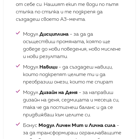
от себе си. Нашият екип те води по пътя
стъпка по стъпка и те подкрепя да
Ти ми даде толкова ценни съвети, и избистри
създадеш своето АЗ-мечта.
неяснотата, която имах за начина, по който да
постигна целите си в кариерно отношение, че дори
Модул
Дисциплина
- за да да
нямам представа как мога да ти се отблагодаря. Ти
успя да създадеш в мен картината с пътя, който
осъществиш промяната, която ще
трябва да извървя за да постигна целта си! Wow!
доведе до нови поведения, ново мислене
Личи си от далече, че ти си професионалист, който
и нови резултати.
обича работата си и я върши с лекота и дава 101%
от себе си без никакви усилия, което за мен е
Модул
Навици
- да създадеш навици,
идеалът, който всеки трябва да постигне в
които подкрепят целите ти и да
професионално отношение и точно за това се боря
преобразиш онези, които те спират
не само за себе си. но и за другите, както и разбра
на консултацията днес. И да не забравя да добавя,
Модул
Дизайн на Деня
- за направиш
че разговорът ми с теб беше лек и с удоволствие и
интерес те слушах и записвах, както и ти ми
дизайн на деня, седмицата и месеца си,
подаваше голям брой материали за работа, за
така че да постигнеш баланс и да се
което още веднъж съм ти благодарен. Както ти
придвижваш към целите си.
казах в самата консултация, за мен тя е безценна!
Бонус
Модул Личен Мит и Лична сила
-
за да трансформираш ограничаващите