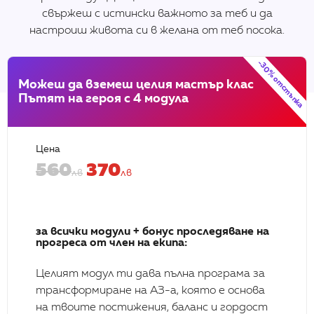
свържеш с истински важното за теб и да
настроиш живота си в желана от теб посока.
-30% отстъпка
Можеш да вземеш целия мастър клас
Пътят на героя с 4 модула
Успешни истории
Цена
560
370
лв
лв
за всички модули + бонус проследяване на
прогреса от член на екипа:
Целият модул ти дава пълна програма за
Alexander Mollow
трансформиране на АЗ-а, която е основа
Sales expert
на твоите постижения, баланс и гордост