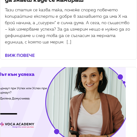
да знаеш къде се намираш
Тази статия се казва така, понеже според повечето
копирайтинг експерти е добре в заглавието да има Х на
брой начина, а „сигурен“ е силна дума. А сега, по същество
– как измерваме успеха? За да измерим нещо е нужно да го
дефинираме и след това да се съгласим за мерната
единица, с която ще мерим. […]
ВИЖ ПОВЕЧЕ