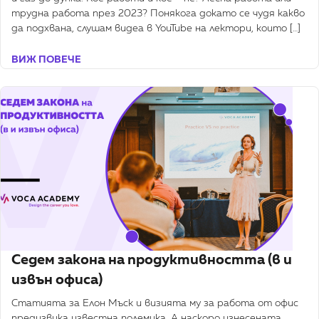
трудна работа през 2023? Понякога докато се чудя какво
да подхвана, слушам видеа в YouTube на лектори, които […]
ВИЖ ПОВЕЧЕ
Седем закона на продуктивността (в и
извън офиса)
Статията за Елон Мъск и визията му за работа от офис
предизвика известна полемика. А наскоро изнесената