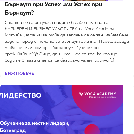
Бърнаут при Успех или Успех при
Бърнаут?
Статиите са от участниците в работилницата
КАРИЕРЕН И БИЗНЕС УСКОРИТЕЛ на Voca Academy.
Мотивацията ми за това да започна да се занимавам вече
години наред с темата за Бърнаут е лична. Първо, заради
това, че имам солиден “хорариум” “учене чрез
преживяване”🙂 Също, данните и фактите, които ще
видите в тази статия са базирани на емпирични […]
ВИЖ ПОВЕЧЕ