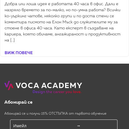
Добра или лоша идея е работата 40 часа в офис. Дали е
назряло времето за по-малко, но по-умна работа? Всички
ко-уъркинг чатове, няколко групи и по доста стени се
коментира писмото на Елон Мъск до служителите му за
стоене в офиса 40 часа. Като експерт в създаване на
кариера, която обичаме, ангажираност и продуктивност
на […]
ВИЖ ПОВЕЧЕ
Абонирай се
Абонирай се и получи 15% ОТСТЪПКА от първото обучение