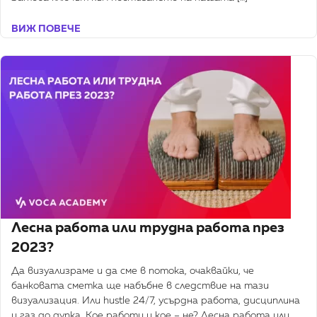
ВИЖ ПОВЕЧЕ
Лесна работа или трудна работа през
2023?
Да визуализраме и да сме в потока, очаквайки, че
банковата сметка ще набъбне в следствие на тази
визуализация. Или hustle 24/7, усърдна работа, дисциплина
и газ до дупка. Кое работи и кое – не? Лесна работа или