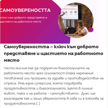
Самоувереността – ключ към доброто
представяне и щастието на работното
място
Често мислим как да подкрепим благополучието на
работното място чрез осъзнатост (така наречения
mindfulness) или програми за здраве и противодействие на
стреса. Има една суперсила, която подобрява
продуктивността и благополучието, както в личния
живот, така и на работа – самочувствието . Днес ще
разгледаме как и защо увереността в себе си е ключова за
продуктивността […]