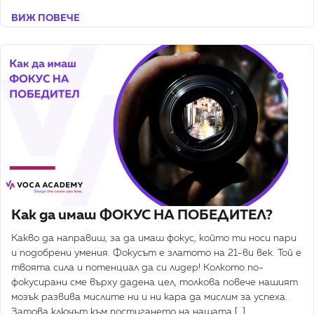
ВИЖ ПОВЕЧЕ
Как да имаш ФОКУС НА ПОБЕДИТЕЛ?
Какво да направиш, за да имаш фокус, който ти носи пари
и подобрени умения. Фокусът е златото на 21-ви век. Той е
твоята сила и потенциал да си лидер! Колкото по-
фокусирани сме върху дадена цел, толкова повече нашият
мозък развива мислите ни и ни кара да мислим за успеха.
Затова ключът към постигането на нашата […]